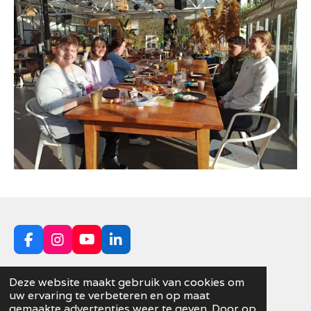
F
I
Y
L
a
n
o
i
c
s
u
n
Deze website maakt gebruik van cookies om
e
t
T
k
uw ervaring te verbeteren en op maat
© 2025 Villa Bijzonder |
Algemene
b
a
u
e
gemaakte advertenties weer te geven. Door op