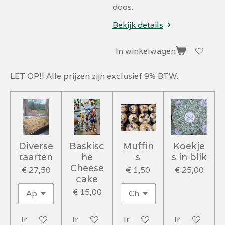
doos.
Bekijk details
In winkelwagen
LET OP!! Alle prijzen zijn exclusief 9% BTW.
Diverse
Baskisc
Muffin
Koekje
taarten
he
s
s in blik
Cheese
€ 27,50
€ 1,50
€ 25,00
cake
€ 15,00
In winkelwagen
In winkelwagen
In winkelwagen
In winkelwa