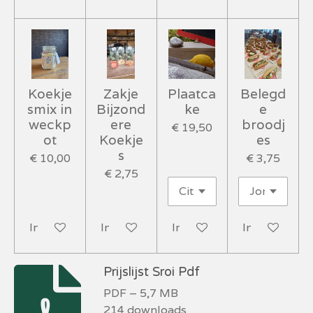
Koekje
Zakje
Plaatca
Belegd
smix in
Bijzond
ke
e
weckp
ere
broodj
€ 19,50
ot
Koekje
es
s
€ 10,00
€ 3,75
€ 2,75
In winkelwagen
In winkelwagen
In winkelwagen
In winkelwa
Prijslijst Sroi Pdf
PDF – 5,7 MB
214 downloads