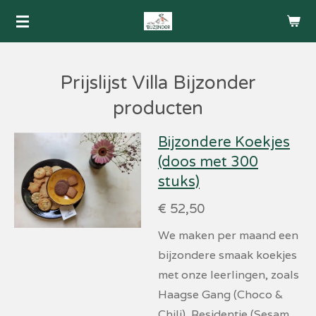
Ga
direct
naar
de
Prijslijst Villa Bijzonder
hoofdinhoud
producten
Bijzondere Koekjes
(doos met 300
stuks)
€ 52,50
We maken per maand een
bijzondere smaak koekjes
met onze leerlingen, zoals
Haagse Gang (Choco &
Chili), Residentje (Sesam,