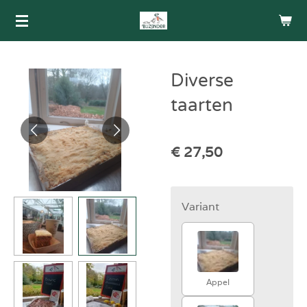
Ga
direct
naar
de
Diverse
hoofdinhoud
taarten
€ 27,50
Variant
Appel