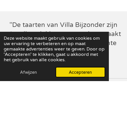
"De taarten van Villa Bijzonder zijn
niet alleen lekker, maar ook gemaakt
Deze website maakt gebruik van cookies om
met liefde en aandacht. Een echte
uw ervaring te verbeteren en op maat
gemaakte advertenties weer te geven. Door op
aanrader!"
‘Accepteren’ te klikken, gaat u akkoord met
het gebruik van alle cookies.
- Klant uit Den Haag
Afwijzen
Accepteren
Contact
Adres:
[[straatnaam]] [[huisnummer]]